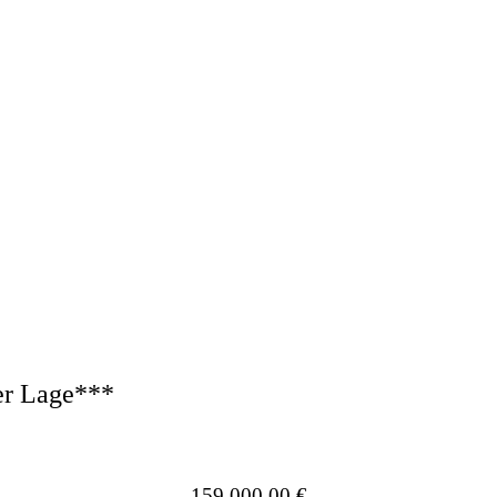
er Lage***
159.000,00 €