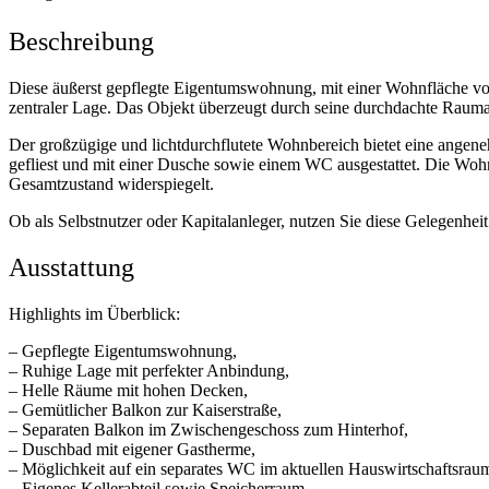
Beschreibung
Diese äußerst gepflegte Eigentumswohnung, mit einer Wohnfläche von
zentraler Lage. Das Objekt überzeugt durch seine durchdachte Rauma
Der großzügige und lichtdurchflutete Wohnbereich bietet eine ang
gefliest und mit einer Dusche sowie einem WC ausgestattet. Die Wohnu
Gesamtzustand widerspiegelt.
Ob als Selbstnutzer oder Kapitalanleger, nutzen Sie diese Gelegenhei
Ausstattung
Highlights im Überblick:
– Gepflegte Eigentumswohnung,
– Ruhige Lage mit perfekter Anbindung,
– Helle Räume mit hohen Decken,
– Gemütlicher Balkon zur Kaiserstraße,
– Separaten Balkon im Zwischengeschoss zum Hinterhof,
– Duschbad mit eigener Gastherme,
– Möglichkeit auf ein separates WC im aktuellen Hauswirtschaftsrau
– Eigenes Kellerabteil sowie Speicherraum,